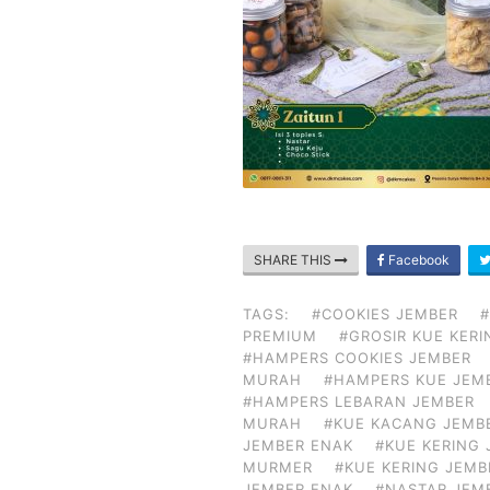
SHARE THIS
Facebook
TAGS:
#COOKIES JEMBER
#
PREMIUM
#GROSIR KUE KER
#HAMPERS COOKIES JEMBER
MURAH
#HAMPERS KUE JEM
#HAMPERS LEBARAN JEMBER
MURAH
#KUE KACANG JEMB
JEMBER ENAK
#KUE KERING
MURMER
#KUE KERING JEM
JEMBER ENAK
#NASTAR JEM