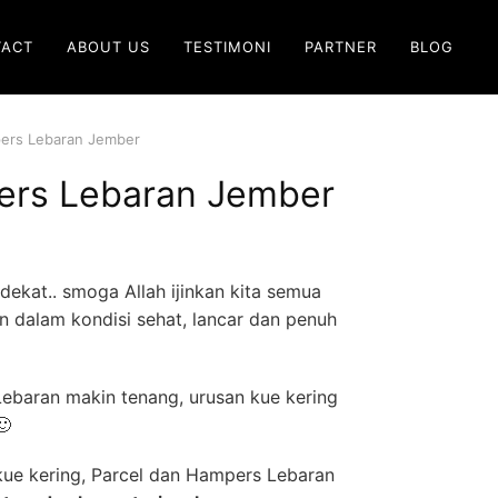
TACT
ABOUT US
TESTIMONI
PARTNER
BLOG
pers Lebaran Jember
ers Lebaran Jember
dekat.. smoga Allah ijinkan kita semua
 dalam kondisi sehat, lancar dan penuh
baran makin tenang, urusan kue kering
🙂
e kering, Parcel dan Hampers Lebaran