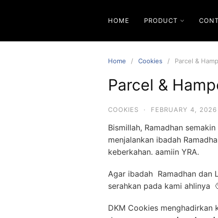
Skip
to
HOME
PRODUCT
CON
content
Home
Cookies
Parcel & Ham
Parcel & Hamp
COOKIES
·
FEBRUARY 4, 2026
Bismillah, Ramadhan semakin 
menjalankan ibadah Ramadhan
keberkahan. aamiin YRA.
Agar ibadah Ramadhan dan Le
serahkan pada kami ahlinya 
DKM Cookies menghadirkan ku