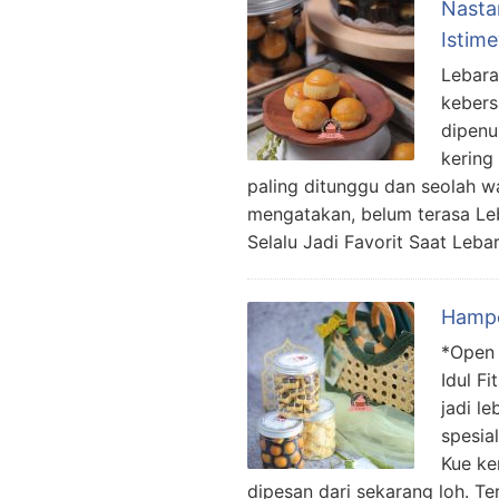
Nasta
Istim
Lebara
kebers
dipenu
kering
paling ditunggu dan seolah w
mengatakan, belum terasa Le
Selalu Jadi Favorit Saat Leb
Hampe
*Open 
Idul F
jadi l
spesia
Kue ke
dipesan dari sekarang loh. Ter