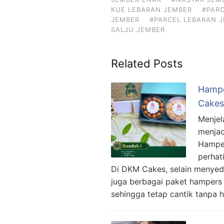
KUE LEBARAN JEMBER
#PARC
JEMBER
#PARCEL LEBARAN 
SALJU JEMBER
Related Posts
Hampe
Cakes
Menjel
menjad
Hamper
perhat
Di DKM Cakes, selain menyedi
juga berbagai paket hampers 
sehingga tetap cantik tanpa 