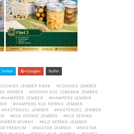
Twitter
Google+
Buffer
COOKIES JEMBER ENAK
#COOKIES JEMBER
ING JEMBER
#GROSIR KUE LEBARAN JEMBER
#HAMPERS JEMBER
#HAMPERS JEMBER
BER
#HAMPERS KUE KERING JEMBER
#KASTENGEL JEMBER
#KASTENGEL JEMBER
ER
#KUE KERING JEMBER
#KUE KERING
 JEMBER MURAH
#KUE KERING JEMBER
BER PREMIUM
#NASTAR JEMBER
#NASTAR
BER MURAH
#PAKET KUE JEMBER
#PAKET