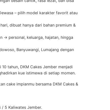
gan desain cantik, rasa lezat, dan bisa
wasa – pilih model karakter favorit atau
 hari, dibuat hanya dari bahan premium &
n → personal, keluarga, hajatan, hingga
ndowoso, Banyuwangi, Lumajang dengan
i 10 tahun, DKM Cakes Jember menjadi
ghadirkan kue istimewa di setiap momen.
kan cake impianmu bersama DKM Cakes &
 / 5 Kaliwates Jember.