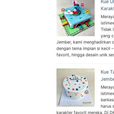
Kue U
Karak
Meraya
istime
Tidak 
yang c
Jember, kami menghadirkan c
dengan tema impian si kecil –
favorit, hingga desain unik se
Kue T
Jembe
Meraya
istime
berkes
harus 
karakter favorit mereka. Di