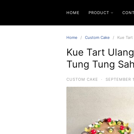
Skip
to
HOME
PRODUCT
CON
content
Home
Custom Cake
Kue Tart
Kue Tart Ulan
Tung Tung Sah
CUSTOM CAKE
·
SEPTEMBER 1