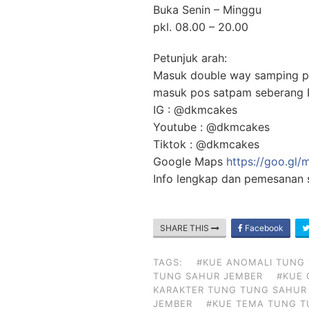
Buka Senin – Minggu
pkl. 08.00 – 20.00
Petunjuk arah:
Masuk double way samping po
masuk pos satpam seberang R
IG : @dkmcakes
Youtube : @dkmcakes
Tiktok : @dkmcakes
Google Maps
https://goo.gl
Info lengkap dan pemesanan
SHARE THIS
Facebook
TAGS:
#KUE ANOMALI TUNG
TUNG SAHUR JEMBER
#KUE 
KARAKTER TUNG TUNG SAHUR
JEMBER
#KUE TEMA TUNG T