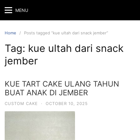
Skip
MENU
to
content
Home
Posts tagged “kue ultah dari snack jember”
Tag:
kue ultah dari snack
jember
KUE TART CAKE ULANG TAHUN
BUAT ANAK DI JEMBER
CUSTOM CAKE
·
OCTOBER 10, 2025