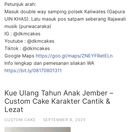
Petunjuk arah:
Masuk double way samping polsek Kaliwates (Gapura
UIN KHAS). Lalu masuk pos satpam seberang Rajawali
musik (purwacaraka)
IG : @dkmcakes
Youtube : @dkmcakes
Tiktok : @dkmcakes
Google Maps
https://goo.gl/maps/ZNEYFRetELn
Info lengkap dan pemesanan silakan WA
https://bit.ly/08170801311
Kue Ulang Tahun Anak Jember –
Custom Cake Karakter Cantik &
Lezat
CUSTOM CAKE
·
SEPTEMBER 8, 2025