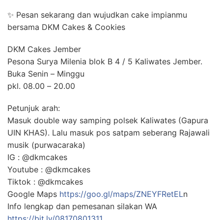
✨ Pesan sekarang dan wujudkan cake impianmu
bersama DKM Cakes & Cookies
DKM Cakes Jember
Pesona Surya Milenia blok B 4 / 5 Kaliwates Jember.
Buka Senin – Minggu
pkl. 08.00 – 20.00
Petunjuk arah:
Masuk double way samping polsek Kaliwates (Gapura
UIN KHAS). Lalu masuk pos satpam seberang Rajawali
musik (purwacaraka)
IG : @dkmcakes
Youtube : @dkmcakes
Tiktok : @dkmcakes
Google Maps
https://goo.gl/maps/ZNEYFRetEL
n
Info lengkap dan pemesanan silakan WA
https://bit.ly/08170801311