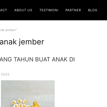
TACT
ABOUT US
TESTIMONI
PARTNER
BLOG
nak jember”
 anak jember
LANG TAHUN BUAT ANAK DI
 2025