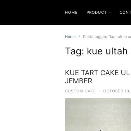
Skip
to
HOME
PRODUCT
CON
content
Home
Posts tagged “kue ultah a
Tag:
kue ultah
KUE TART CAKE U
JEMBER
CUSTOM CAKE
·
OCTOBER 10,