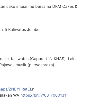
kan cake impianmu bersama DKM Cakes &
 / 5 Kaliwates Jember.
lsek Kaliwates (Gapura UIN KHAS). Lalu
ajawali musik (purwacaraka)
/maps/ZNEYFRetEL
n
 silakan WA
https://bit.ly/08170801311