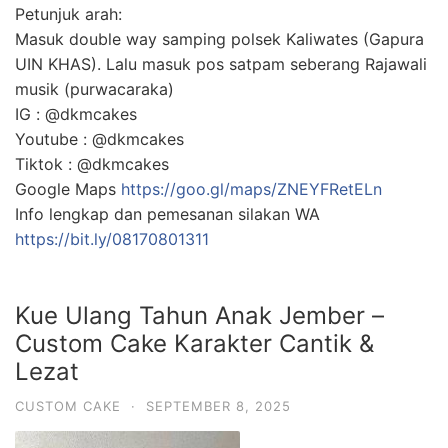
Petunjuk arah:
Masuk double way samping polsek Kaliwates (Gapura
UIN KHAS). Lalu masuk pos satpam seberang Rajawali
musik (purwacaraka)
IG : @dkmcakes
Youtube : @dkmcakes
Tiktok : @dkmcakes
Google Maps
https://goo.gl/maps/ZNEYFRetELn
Info lengkap dan pemesanan silakan WA
https://bit.ly/08170801311
Kue Ulang Tahun Anak Jember –
Custom Cake Karakter Cantik &
Lezat
CUSTOM CAKE
·
SEPTEMBER 8, 2025