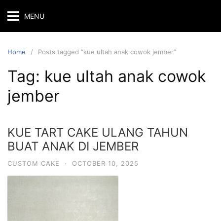
Skip
MENU
to
content
Home
Posts tagged “kue ultah anak cowok jember”
Tag:
kue ultah anak cowok
jember
KUE TART CAKE ULANG TAHUN
BUAT ANAK DI JEMBER
CUSTOM CAKE
·
OCTOBER 10, 2025