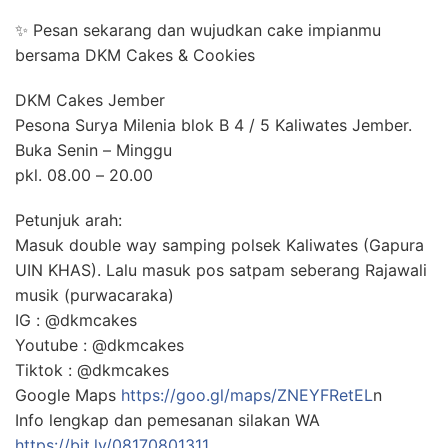
✨ Pesan sekarang dan wujudkan cake impianmu
bersama DKM Cakes & Cookies
DKM Cakes Jember
Pesona Surya Milenia blok B 4 / 5 Kaliwates Jember.
Buka Senin – Minggu
pkl. 08.00 – 20.00
Petunjuk arah:
Masuk double way samping polsek Kaliwates (Gapura
UIN KHAS). Lalu masuk pos satpam seberang Rajawali
musik (purwacaraka)
IG : @dkmcakes
Youtube : @dkmcakes
Tiktok : @dkmcakes
Google Maps
https://goo.gl/maps/ZNEYFRetEL
n
Info lengkap dan pemesanan silakan WA
https://bit.ly/08170801311