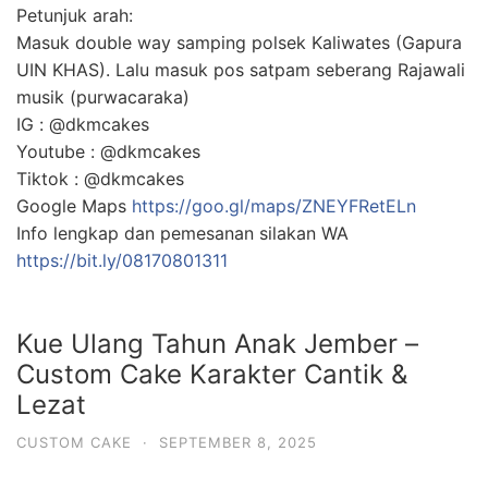
Petunjuk arah:
Masuk double way samping polsek Kaliwates (Gapura
UIN KHAS). Lalu masuk pos satpam seberang Rajawali
musik (purwacaraka)
IG : @dkmcakes
Youtube : @dkmcakes
Tiktok : @dkmcakes
Google Maps
https://goo.gl/maps/ZNEYFRetELn
Info lengkap dan pemesanan silakan WA
https://bit.ly/08170801311
Kue Ulang Tahun Anak Jember –
Custom Cake Karakter Cantik &
Lezat
CUSTOM CAKE
·
SEPTEMBER 8, 2025