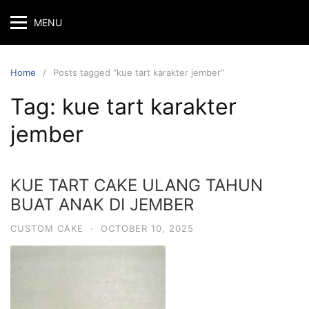
Skip
MENU
to
content
Home
Posts tagged “kue tart karakter jember”
Tag:
kue tart karakter
jember
KUE TART CAKE ULANG TAHUN
BUAT ANAK DI JEMBER
CUSTOM CAKE
·
OCTOBER 10, 2025