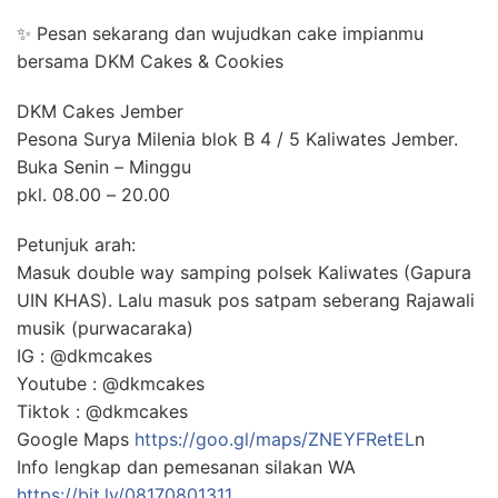
✨ Pesan sekarang dan wujudkan cake impianmu
bersama DKM Cakes & Cookies
DKM Cakes Jember
Pesona Surya Milenia blok B 4 / 5 Kaliwates Jember.
Buka Senin – Minggu
pkl. 08.00 – 20.00
Petunjuk arah:
Masuk double way samping polsek Kaliwates (Gapura
UIN KHAS). Lalu masuk pos satpam seberang Rajawali
musik (purwacaraka)
IG : @dkmcakes
Youtube : @dkmcakes
Tiktok : @dkmcakes
Google Maps
https://goo.gl/maps/ZNEYFRetEL
n
Info lengkap dan pemesanan silakan WA
https://bit.ly/08170801311