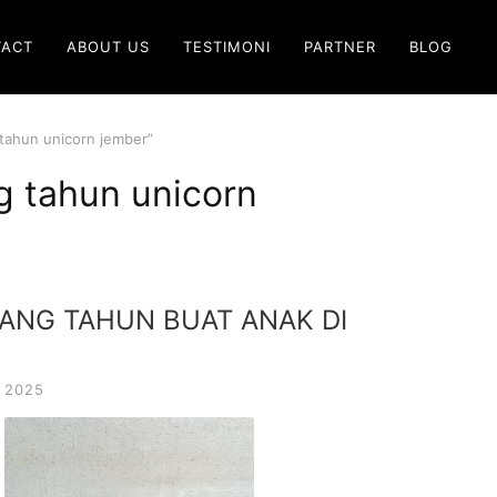
TACT
ABOUT US
TESTIMONI
PARTNER
BLOG
 tahun unicorn jember”
g tahun unicorn
LANG TAHUN BUAT ANAK DI
 2025