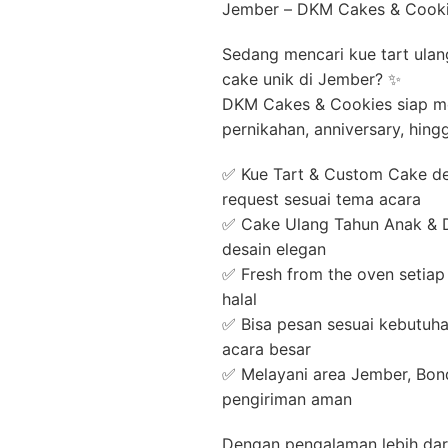
Jember – DKM Cakes & Cook
Sedang mencari kue tart ulan
cake unik di Jember? ✨
DKM Cakes & Cookies siap me
pernikahan, anniversary, hing
✅ Kue Tart & Custom Cake den
request sesuai tema acara
✅ Cake Ulang Tahun Anak & De
desain elegan
✅ Fresh from the oven setiap
halal
✅ Bisa pesan sesuai kebutuha
acara besar
✅ Melayani area Jember, Bo
pengiriman aman
Dengan pengalaman lebih dar