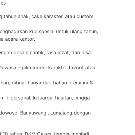
ies
g tahun anak, cake karakter, atau custom
nghadirkan kue spesial untuk ulang tahun,
ga acara kantor.
gan desain cantik, rasa lezat, dan bisa
wasa – pilih model karakter favorit atau
 hari, dibuat hanya dari bahan premium &
n → personal, keluarga, hajatan, hingga
ndowoso, Banyuwangi, Lumajang dengan
i 10 tahun, DKM Cakes Jember menjadi