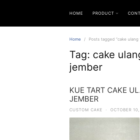
Skip
to
HOME
PRODUCT
CON
content
Home
Posts tagged “cake ulang
Tag:
cake ulan
jember
KUE TART CAKE U
JEMBER
CUSTOM CAKE
·
OCTOBER 10,