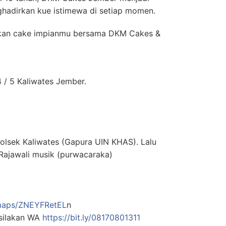
ghadirkan kue istimewa di setiap momen.
kan cake impianmu bersama DKM Cakes &
 / 5 Kaliwates Jember.
lsek Kaliwates (Gapura UIN KHAS). Lalu
ajawali musik (purwacaraka)
/maps/ZNEYFRetEL
n
 silakan WA
https://bit.ly/08170801311