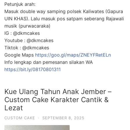
Petunjuk arah:
Masuk double way samping polsek Kaliwates (Gapura
UIN KHAS). Lalu masuk pos satpam seberang Rajawali
musik (purwacaraka)
IG : @dkmcakes
Youtube : @dkmcakes
Tiktok : @dkmcakes
Google Maps
https://goo.gl/maps/ZNEYFRetELn
Info lengkap dan pemesanan silakan WA
https://bit.ly/08170801311
Kue Ulang Tahun Anak Jember –
Custom Cake Karakter Cantik &
Lezat
CUSTOM CAKE
·
SEPTEMBER 8, 2025