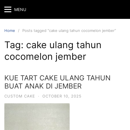
Skip
MENU
to
content
Home
Posts tagged “cake ulang tahun cocomelon jember”
Tag:
cake ulang tahun
cocomelon jember
KUE TART CAKE ULANG TAHUN
BUAT ANAK DI JEMBER
CUSTOM CAKE
·
OCTOBER 10, 2025