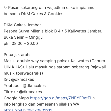
✨ Pesan sekarang dan wujudkan cake impianmu
bersama DKM Cakes & Cookies
DKM Cakes Jember
Pesona Surya Milenia blok B 4 / 5 Kaliwates Jember.
Buka Senin – Minggu
pkl. 08.00 – 20.00
Petunjuk arah:
Masuk double way samping polsek Kaliwates (Gapura
UIN KHAS). Lalu masuk pos satpam seberang Rajawali
musik (purwacaraka)
IG : @dkmcakes
Youtube : @dkmcakes
Tiktok : @dkmcakes
Google Maps
https://goo.gl/maps/ZNEYFRetEL
n
Info lengkap dan pemesanan silakan WA
https://bit.ly/08170801311